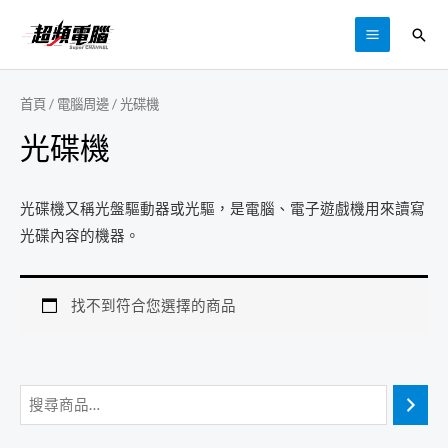
跳
搜
至
MAIN
尋
主
MENU
要
首頁
/
電腦周邊
/ 光碟機
內
光碟機
容
光碟機又稱光盤驅動器或光驅，是電腦、電子遊戲機用來讀寫
光碟內容的機器。
找不到符合您選擇的商品