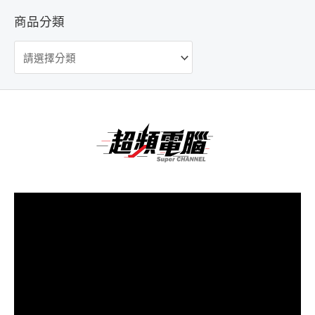
商品分類
視
訊
播
放
器