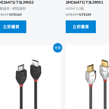
M(36471) T3L39052
2M(36471) T3L39051
輸線材 / 網路線材
HDMI 2.0版
原
目
原
目
T$
179
NT$
169
NT$
199
NT$
189
始
前
始
前
價
價
價
價
立即購買
立即購買
格：
格：
格：
格：
NT$179。
NT$169。
NT$199。
NT$189。
特價