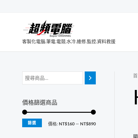
跳
至
主
要
內
客製化電腦.筆電.電競.水冷.維修.監控.資料救援
容
首
價格篩選商品
篩選
最
最
價格:
NT$160
—
NT$890
低
高
顯