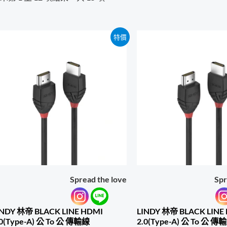
特價
Spread the love
Spr
INDY 林帝 BLACK LINE HDMI
LINDY 林帝 BLACK LINE
.0(Type-A) 公 To 公 傳輸線
2.0(Type-A) 公 To 公 傳