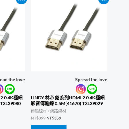
ead the love
Spread the love
2.0 4K極細
LINDY 林帝 鉻系列HDMI 2.0 4K極細
T3L39080
影音傳輸線 0.5M(41670) T3L39029
傳輸線材 / 網路線材
原
目
NT$
399
NT$
359
始
前
價
價