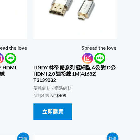
ead the love
Spread the love
E HDMI
LINDY 林帝 鉻系列 極細型 A公 對 D公
輸線
HDMI 2.0 連接線 1M(41682)
T3L39032
傳輸線材 / 網路線材
原
目
NT$
449
NT$
409
始
前
價
價
立即購買
格：
格：
NT$449。
NT$409。
特價
特價