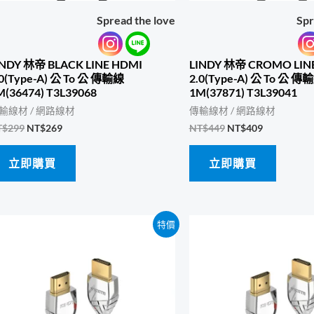
Spread the love
Spr
INDY 林帝 BLACK LINE HDMI
LINDY 林帝 CROMO LIN
.0(Type-A) 公 To 公 傳輸線
2.0(Type-A) 公 To 公 傳
M(36474) T3L39068
1M(37871) T3L39041
輸線材 / 網路線材
傳輸線材 / 網路線材
原
目
原
目
T$
299
NT$
269
NT$
449
NT$
409
始
前
始
前
價
價
價
價
立即購買
立即購買
格：
格：
格：
格：
NT$299。
NT$269。
NT$449。
NT$409。
特價