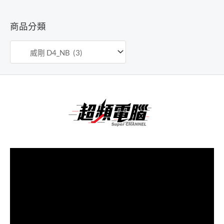
低
高
價
價
商品分類
格
格
視
訊
播
放
器