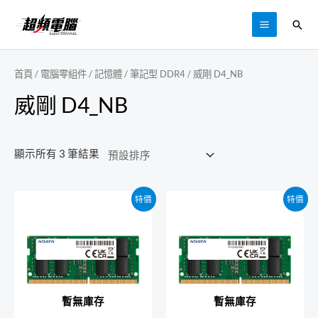
跳
搜
至
MAIN
尋
主
MENU
要
首頁
/
電腦零組件
/
記憶體
/
筆記型 DDR4
/ 威剛 D4_NB
內
威剛 D4_NB
容
顯示所有 3 筆結果
特價
特價
暫無庫存
暫無庫存