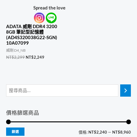
Spread the love
ADATA 威剛 DDR4 3200
8GB 筆記型記憶體
(AD4S320038G22-SGN)
10A07099
威剛 D4_NB
原
目
NT$
2,299
NT$
2,249
始
前
價
價
格：
格：
NT$2,299。
NT$2,249。
價格篩選商品
最
最
篩選
價格:
NT$2,240
—
NT$8,960