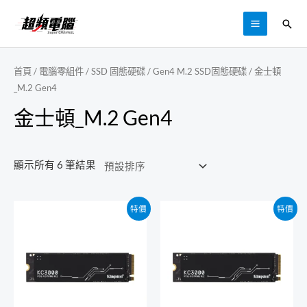
跳
搜
至
MAIN
尋
主
MENU
要
首頁
/
電腦零組件
/
SSD 固態硬碟
/
Gen4 M.2 SSD固態硬碟
/ 金士頓
內
_M.2 Gen4
容
金士頓_M.2 Gen4
顯示所有 6 筆結果
特價
特價