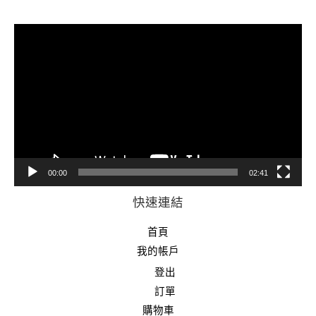
視
訊
播
放
器
00:00
02:41
快速連結
首頁
我的帳戶
登出
訂單
購物車