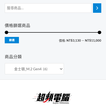
價格篩選商品
最
最
篩選
價格:
NT$3,130
—
NT$11,000
低
高
價
價
商品分類
格
格