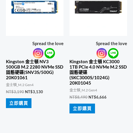
Spread the love
Spread the love
Kingston 金士頓 NV3
Kingston 金士頓 KC3000
500GB M.2 2280 NVMe SSD
1TB PCIe 4.0 NVMe M.2 SSD
固態硬碟(SNV3S/500G)
固態硬碟
20K01061
(SKC3000S/1024G)
20K01045
金士頓_M.2 Gen4
金士頓_M.2 Gen4
原
目
NT$
3,190
NT$
3,130
始
前
原
目
NT$
8,490
NT$
6,666
價
價
始
前
立即購買
格：
格：
價
價
立即購買
NT$3,190。
NT$3,130。
格：
格：
NT$8,490。
NT$6,666。