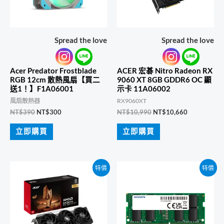
Spread the love
Spread the love
Acer Predator Frostblade
ACER 宏碁 Nitro Radeon RX
RGB 12cm 散熱風扇【買二
9060 XT 8GB GDDR6 OC 顯
送1！】F1A06001
示卡 11A06002
風扇散熱器
RX9060XT
原
目
原
目
NT$
390
NT$
300
NT$
10,990
NT$
10,660
始
前
始
前
價
價
價
價
立即購買
立即購買
格：
格：
格：
格：
NT$390。
NT$300。
NT$10,990。
NT$10,660
特價
特價