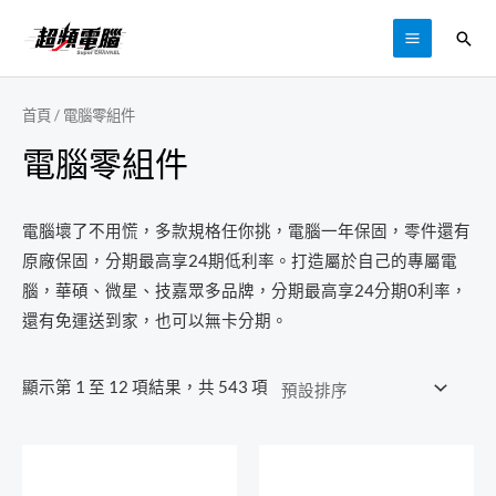
跳
搜
至
MAIN
尋
主
MENU
要
首頁
/ 電腦零組件
內
電腦零組件
容
電腦壞了不用慌，多款規格任你挑，電腦一年保固，零件還有
原廠保固，分期最高享24期低利率。打造屬於自己的專屬電
腦，華碩、微星、技嘉眾多品牌，分期最高享24分期0利率，
還有免運送到家，也可以無卡分期。
顯示第 1 至 12 項結果，共 543 項