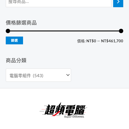
價格篩選商品
最
最
篩選
價格:
NT$0
—
NT$461,700
低
高
價
價
商品分類
格
格