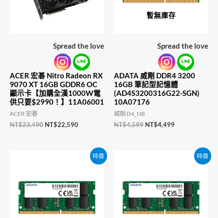
暫無庫存
Spread the love
Spread the love
ACER 宏碁 Nitro Radeon RX
ADATA 威剛 DDR4 3200
9070 XT 16GB GDDR6 OC
16GB 筆記型記憶體
顯示卡【加購全漢1000W電
(AD4S3200316G22-SGN)
供只要$2990！】11A06001
10A07176
ACER 宏碁
威剛 D4_NB
原
目
原
目
NT$
23,490
NT$
22,590
NT$
4,599
NT$
4,499
始
前
始
前
價
價
價
價
格：
格：
格：
格：
特價
特價
NT$23,490。
NT$22,590。
NT$4,599。
NT$4,499。