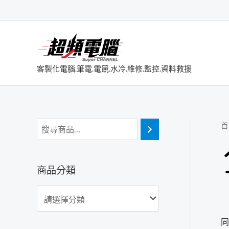
跳
至
主
要
內
客製化電腦.筆電.電競.水冷.維修.監控.資料救援
容
首
商品分類
同