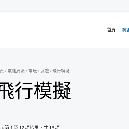
首頁
商
頁
/
電腦周邊
/
電玩 / 遊戲
/ 飛行模擬
飛行模擬
示第 1 至 12 項結果，共 19 項