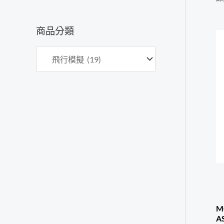
價
價
格
格
商品分類
M
A