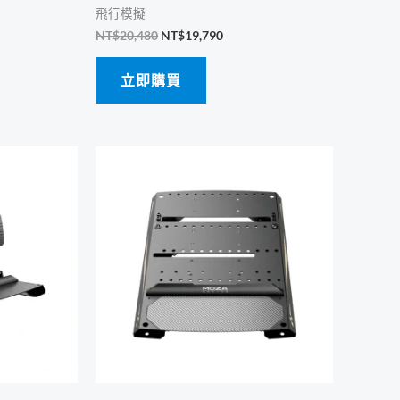
飛行模擬
原
目
NT$
20,480
NT$
19,790
始
前
價
價
立即購買
格：
格：
NT$20,480。
NT$19,790。