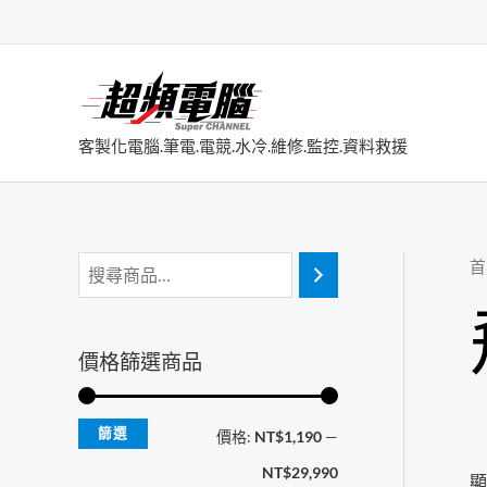
跳
至
主
要
內
客製化電腦.筆電.電競.水冷.維修.監控.資料救援
容
首
價格篩選商品
篩選
最
最
價格:
NT$1,190
—
低
高
NT$29,990
顯