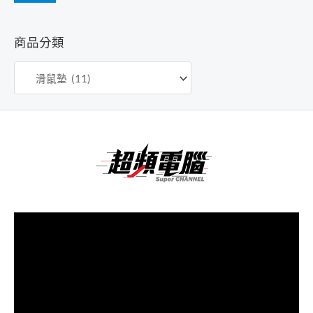
低
高
價
價
商品分類
格
格
視
訊
播
放
器