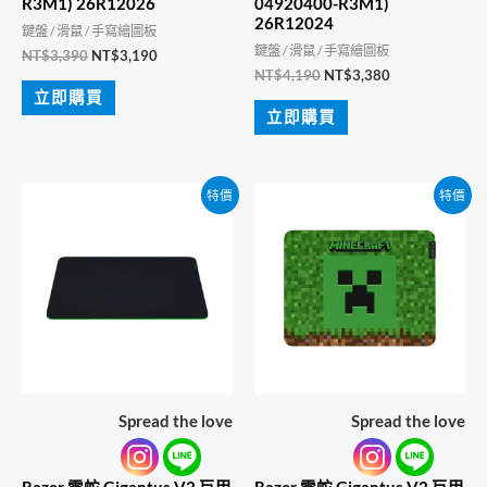
R3M1) 26R12026
04920400-R3M1)
26R12024
鍵盤 / 滑鼠 / 手寫繪圖板
鍵盤 / 滑鼠 / 手寫繪圖板
原
目
NT$
3,390
NT$
3,190
始
前
原
目
NT$
4,190
NT$
3,380
價
價
始
前
立即購買
格：
格：
價
價
立即購買
NT$3,390。
NT$3,190。
格：
格：
NT$4,190。
NT$3,380。
特價
特價
Spread the love
Spread the love