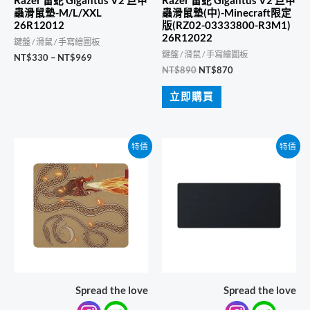
Razer 雷蛇 Gigantus V2 巨甲
Razer 雷蛇 Gigantus V2 巨甲
蟲滑鼠墊-M/L/XXL
蟲滑鼠墊(中)-Minecraft限定
26R12012
版(RZ02-03333800-R3M1)
26R12022
鍵盤 / 滑鼠 / 手寫繪圖板
鍵盤 / 滑鼠 / 手寫繪圖板
價
NT$
330
–
NT$
969
格
原
目
NT$
890
NT$
870
範
始
前
圍：
價
價
立即購買
NT$330
格：
格：
到
NT$890。
NT$870。
NT$969
特價
特價
Spread the love
Spread the love