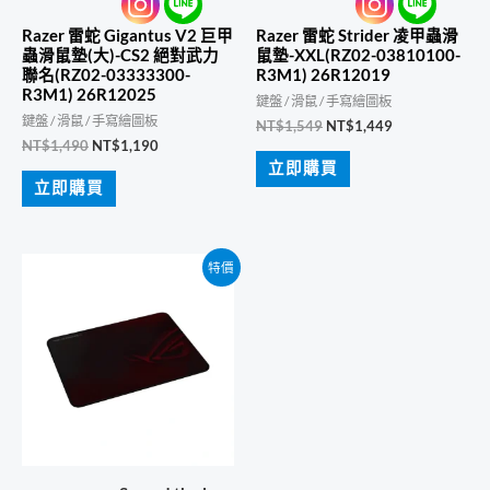
Razer 雷蛇 Gigantus V2 巨甲
Razer 雷蛇 Strider 凌甲蟲滑
蟲滑鼠墊(大)-CS2 絕對武力
鼠墊-XXL(RZ02-03810100-
聯名(RZ02-03333300-
R3M1) 26R12019
R3M1) 26R12025
鍵盤 / 滑鼠 / 手寫繪圖板
鍵盤 / 滑鼠 / 手寫繪圖板
原
目
NT$
1,549
NT$
1,449
始
前
原
目
NT$
1,490
NT$
1,190
價
價
始
前
立即購買
格：
格：
價
價
立即購買
NT$1,549。
NT$1,449。
格：
格：
NT$1,490。
NT$1,190。
特價