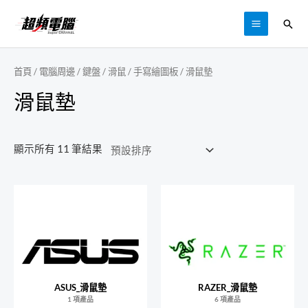
跳
搜
至
MAIN
尋
主
MENU
要
首頁
/
電腦周邊
/
鍵盤 / 滑鼠 / 手寫繪圖板
/ 滑鼠墊
內
滑鼠墊
容
顯示所有 11 筆結果
ASUS_滑鼠墊
RAZER_滑鼠墊
1 項產品
6 項產品