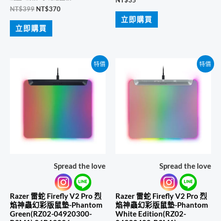
NT$
35
原
目
NT$
399
NT$
370
始
前
立即購買
價
價
立即購買
格：
格：
NT$399。
NT$370。
特價
特價
Spread the love
Spread the love
Razer 雷蛇 Firefly V2 Pro 烈
Razer 雷蛇 Firefly V2 Pro 烈
焰神蟲幻彩版鼠墊-Phantom
焰神蟲幻彩版鼠墊-Phantom
Green(RZ02-04920300-
White Edition(RZ02-