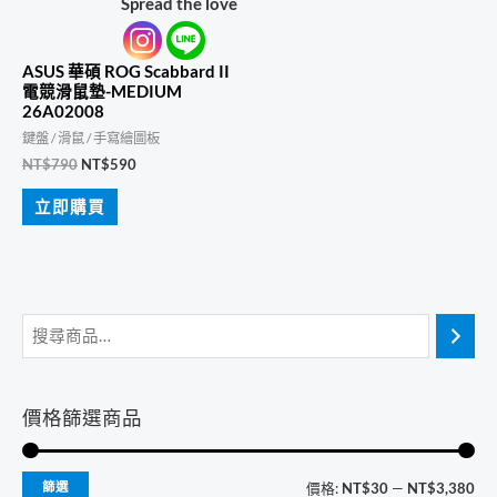
Spread the love
ASUS 華碩 ROG Scabbard II
電競滑鼠墊-MEDIUM
26A02008
鍵盤 / 滑鼠 / 手寫繪圖板
原
目
NT$
790
NT$
590
始
前
價
價
立即購買
格：
格：
NT$790。
NT$590。
價格篩選商品
最
最
篩選
價格:
NT$30
—
NT$3,380