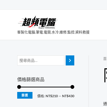
跳
至
主
要
內
客製化電腦.筆電.電競.水冷.維修.監控.資料救援
容
首
價格篩選商品
篩選
最
最
價格:
NT$210
—
NT$430
通
低
高