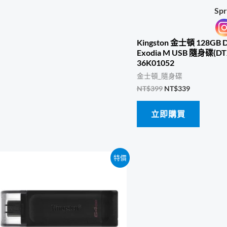
Spr
Kingston 金士頓 128GB D
Exodia M USB 隨身碟(D
36K01052
金士頓_隨身碟
原
目
NT$
399
NT$
339
始
前
價
價
立即購買
格：
格：
NT$399。
NT$339。
特價