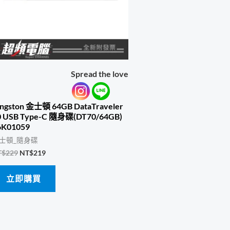
Spread the love
ingston 金士頓 64GB DataTraveler
0 USB Type-C 隨身碟(DT70/64GB)
6K01059
士頓_隨身碟
原
目
T$
229
NT$
219
始
前
價
價
立即購買
格：
格：
NT$229。
NT$219。