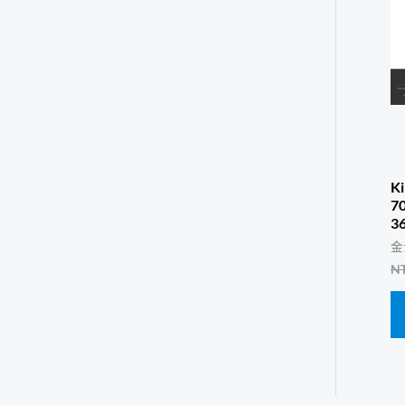
K
7
3
金
N