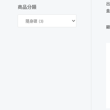
出
價
價
商品分類
盒
格
格
顯