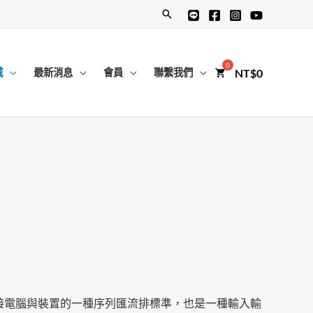
搜
尋
NT$
0
城
最新消息
會員
聯繫我們
USB）是連接電腦與裝置的一種序列匯流排標準，也是一種輸入輸