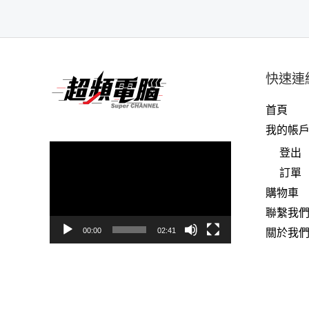
快速連
首頁
我的帳
視
登出
訊
訂單
播
購物車
放
聯繫我
器
關於我
00:00
02:41