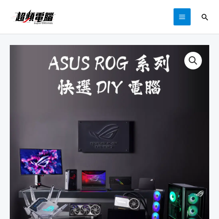
跳
搜
至
MAIN
尋
主
MENU
要
內
容