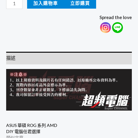
ASUS
加入購物車
立即購買
華
Spread the love
碩
ROG
系
列
Intel
描述
DIY
電
腦
任
君
選
擇
數
ASUS 華碩 ROG 系列 AMD
量
DIY 電腦任君選擇
類似文章