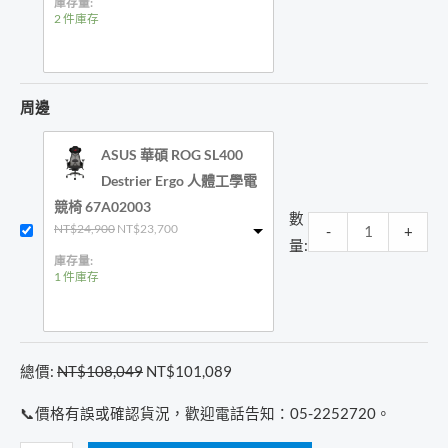
價
價
庫存量:
格：
格：
2 件庫存
NT$1,490。
NT$1,390。
周邊
ASUS 華碩 ROG SL400
Destrier Ergo 人體工學電
競椅 67A02003
數
原
目
NT$
24,900
NT$
23,700
-
+
始
前
量:
價
價
庫存量:
格：
格：
1 件庫存
NT$24,900。
NT$23,700。
總價:
NT$
108,049
NT$
101,089
📞價格有誤或確認貨況，歡迎電話告知：05-2252720。