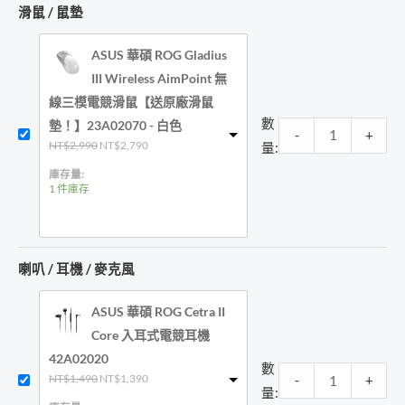
滑鼠 / 鼠墊
ASUS 華碩 ROG Gladius
III Wireless AimPoint 無
線三模電競滑鼠【送原廠滑鼠
數
墊！】23A02070 - 白色
-
+
原
目
NT$
2,990
NT$
2,790
量:
始
前
價
價
庫存量:
格：
格：
1 件庫存
NT$2,990。
NT$2,790。
喇叭 / 耳機 / 麥克風
ASUS 華碩 ROG Cetra II
Core 入耳式電競耳機
42A02020
數
原
目
NT$
1,490
NT$
1,390
-
+
始
前
量: