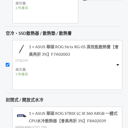
價
價
庫存量:
格：
格：
2 件庫存
NT$7,890。
NT$7,590。
空冷、SSD散熱器 / 散熱墊 / 散熱膏
1 × ASUS 華碩 ROG Strix RG-05 高效能散熱膏【會
員再折 3%】F7A02003
NT$
299
庫存量:
5 件庫存
封閉式 / 開放式水冷
1 × ASUS 華碩 ROG STRIX LC III 360 ARGB 一體式
CPU水冷散熱器【會員再折 3%】F8A02039
原
目
NT$
5,890
NT$
5,290