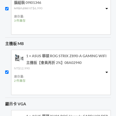
腦組裝 09I01346
原
目
NT$
7,250
NT$
6,990
始
前
價
價
庫存量:
格：
格：
3 件庫存
NT$7,250。
NT$6,990。
主機板 MB
1 × ASUS 華碩 ROG STRIX Z890-A GAMING WIFI
主機板【會員再折 2%】08A02940
NT$
12,990
庫存量:
2 件庫存
顯示卡 VGA