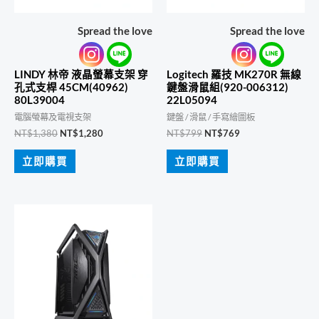
Spread the love
Spread the love
LINDY 林帝 液晶螢幕支架 穿
Logitech 羅技 MK270R 無線
孔式支桿 45CM(40962)
鍵盤滑鼠組(920-006312)
80L39004
22L05094
電腦螢幕及電視支架
鍵盤 / 滑鼠 / 手寫繪圖板
原
目
原
目
NT$
1,380
NT$
1,280
NT$
799
NT$
769
始
前
始
前
價
價
價
價
立即購買
立即購買
格：
格：
格：
格：
NT$1,380。
NT$1,280。
NT$799。
NT$769。