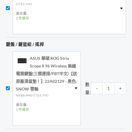
NT$
9,490
庫存量:
2 件庫存
鍵盤 / 鍵鼠組 / 搖桿
ASUS 華碩 ROG Strix
Scope II 96 Wireless 無線
電競鍵盤(三模連接/PBT中文)【送
原廠滑鼠墊！】22A02129 - 黑色,
數
-
+
SNOW 雪軸
量:
原
目
NT$
5,490
NT$
4,990
始
前
價
價
庫存量:
格：
格：
1 件庫存
NT$5,490。
NT$4,990。