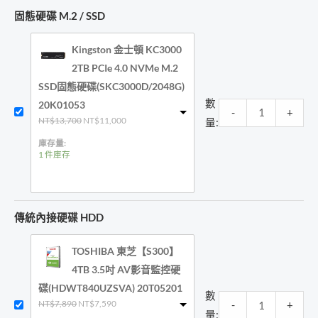
固態硬碟 M.2 / SSD
Kingston 金士頓 KC3000
2TB PCIe 4.0 NVMe M.2
SSD固態硬碟(SKC3000D/2048G)
數
20K01053
-
+
原
目
NT$
13,700
NT$
11,000
量:
始
前
價
價
庫存量:
格：
格：
1 件庫存
NT$13,700。
NT$11,000。
傳統內接硬碟 HDD
TOSHIBA 東芝【S300】
4TB 3.5吋 AV影音監控硬
碟(HDWT840UZSVA) 20T05201
數
原
目
NT$
7,890
NT$
7,590
-
+
始
前
量: