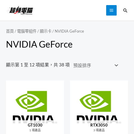
跳
搜
至
MAIN
尋
主
MENU
要
首頁
/
電腦零組件
/
顯示卡
/ NVIDIA GeForce
內
NVIDIA GeForce
容
顯示第 1 至 12 項結果，共 38 項
GT1030
RTX3050
1 項產品
3 項產品