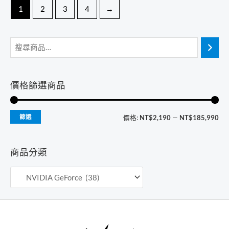
1
2
3
4
→
價格篩選商品
最
最
篩選
價格:
NT$2,190
—
NT$185,990
低
高
價
價
商品分類
格
格