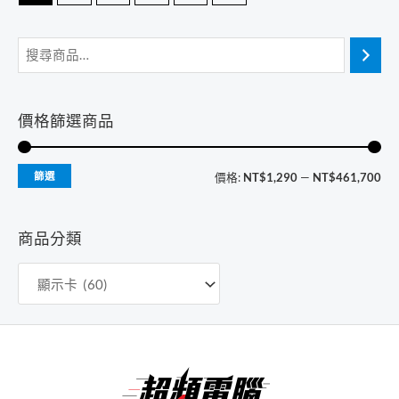
價格篩選商品
最
最
篩選
價格:
NT$1,290
—
NT$461,700
低
高
價
價
商品分類
格
格