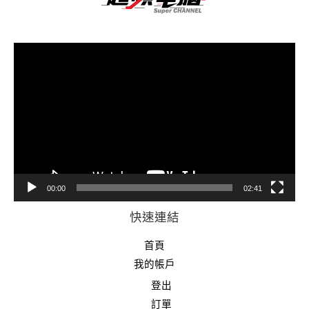
視
訊
播
放
器
00:00
02:41
快速連結
首頁
我的帳戶
登出
訂單