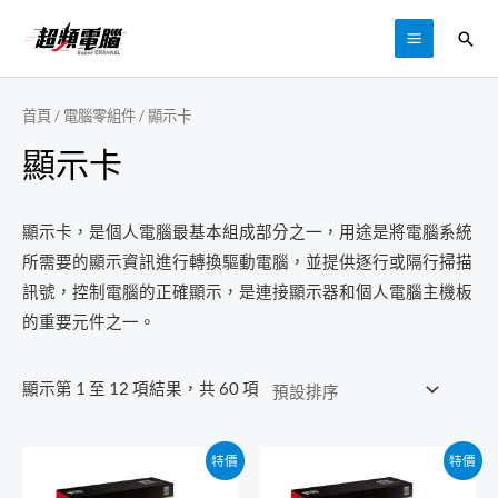
跳
搜
至
MAIN
尋
主
MENU
要
首頁
/
電腦零組件
/ 顯示卡
內
顯示卡
容
顯示卡，是個人電腦最基本組成部分之一，用途是將電腦系統
所需要的顯示資訊進行轉換驅動電腦，並提供逐行或隔行掃描
訊號，控制電腦的正確顯示，是連接顯示器和個人電腦主機板
的重要元件之一。
顯示第 1 至 12 項結果，共 60 項
特價
特價