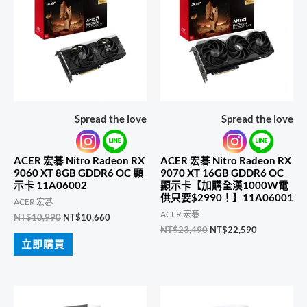
Spread the love
Spread the love
ACER 宏碁 Nitro Radeon RX
ACER 宏碁 Nitro Radeon RX
9060 XT 8GB GDDR6 OC 顯
9070 XT 16GB GDDR6 OC
示卡 11A06002
顯示卡【加購全漢1000W電
供只要$2990！】11A06001
ACER 宏碁
ACER 宏碁
原
目
NT$
10,990
NT$
10,660
始
前
原
目
NT$
23,490
NT$
22,590
價
價
始
前
立即購買
格：
格：
價
價
NT$10,990。
NT$10,660。
格：
格：
NT$23,490。
NT$22,590