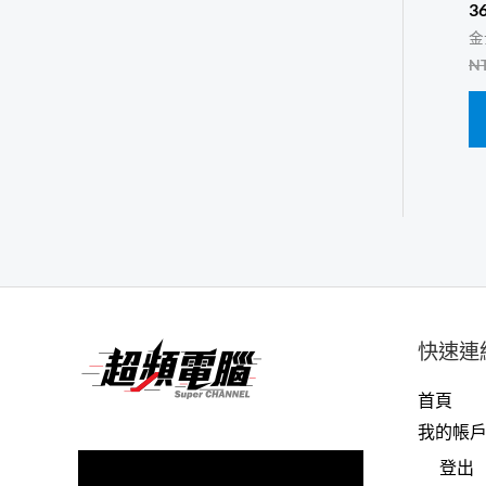
3
金
N
快速連
首頁
我的帳
視
登出