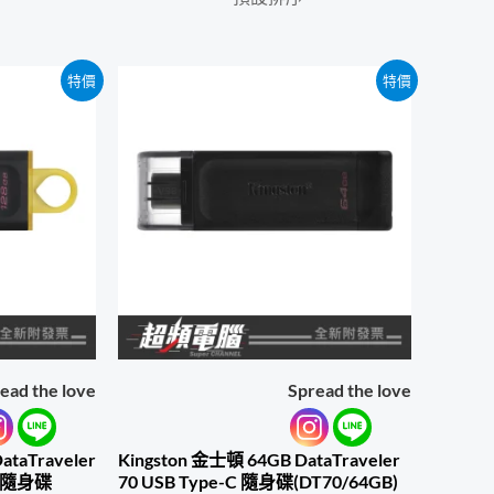
特價
特價
ead the love
Spread the love
ataTraveler
Kingston 金士頓 64GB DataTraveler
固 隨身碟
70 USB Type-C 隨身碟(DT70/64GB)