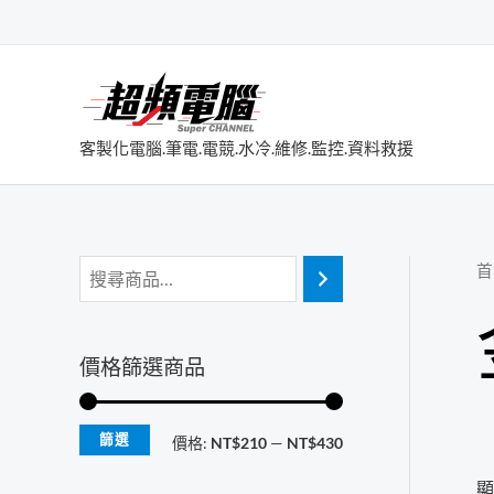
跳
至
主
要
內
客製化電腦.筆電.電競.水冷.維修.監控.資料救援
容
首
價格篩選商品
篩選
最
最
價格:
NT$210
—
NT$430
低
高
顯