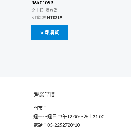
36K01059
金士頓_隨身碟
原
目
NT$
229
NT$
219
始
前
價
價
立即購買
格：
格：
NT$229。
NT$219。
營業時間
門市：
週一～週日 中午12:00～晚上21:00
電話：05-2252720*10