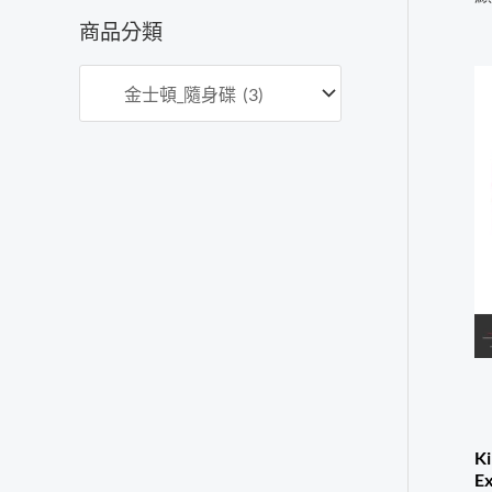
價
價
商品分類
格
格
K
E