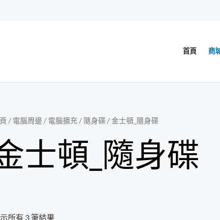
首頁
商
頁
/
電腦周邊
/
電腦擴充
/
隨身碟
/ 金士頓_隨身碟
金士頓_隨身碟
示所有 3 筆結果