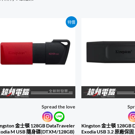
特價
Spread the love
Spr
ingston 金士頓 128GB DataTraveler
Kingston 金士頓 128GB D
xodia M USB 隨身碟(DTXM/128GB)
Exodia USB 3.2 原廠保