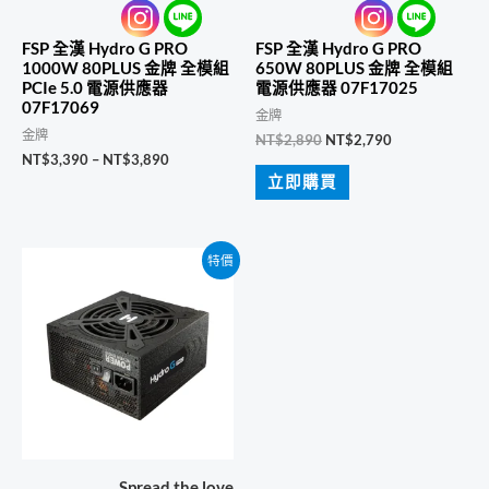
FSP 全漢 Hydro G PRO
FSP 全漢 Hydro G PRO
1000W 80PLUS 金牌 全模組
650W 80PLUS 金牌 全模組
PCIe 5.0 電源供應器
電源供應器 07F17025
07F17069
金牌
金牌
原
目
NT$
2,890
NT$
2,790
始
前
價
NT$
3,390
–
NT$
3,890
價
價
格
立即購買
格：
格：
範
NT$2,890。
NT$2,790。
圍：
NT$3,390
到
特價
NT$3,890
Spread the love