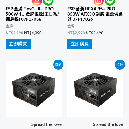
FSP 全漢 FlexGURU PRO
FSP 全漢 HEXA 85+ PRO
500W 1U 金牌電源(主日系/
850W ATX3.0 銅牌 電源供應
黑扁線) 07F17058
器 07F17026
金牌
金牌
原
目
原
目
NT$
4,190
NT$
4,090
NT$
2,590
NT$
2,490
始
前
始
前
價
價
價
價
立即購買
立即購買
格：
格：
格：
格：
NT$4,190。
NT$4,090。
NT$2,590。
NT$2,490。
特價
特價
Spread the love
Spread the love