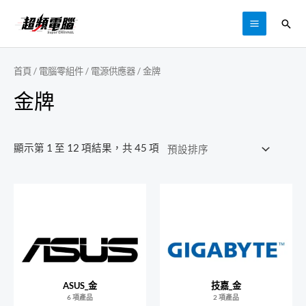
跳
搜
至
MAIN
尋
主
MENU
要
首頁
/
電腦零組件
/
電源供應器
/ 金牌
內
金牌
容
顯示第 1 至 12 項結果，共 45 項
ASUS_金
技嘉_金
6 項產品
2 項產品