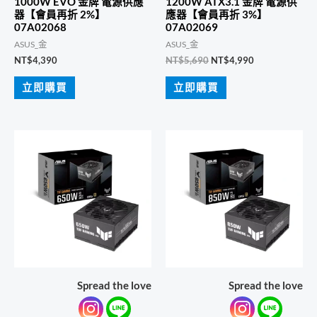
1000W EVO 金牌 電源供應
1200W ATX3.1 金牌 電源供
器【會員再折 2%】
應器【會員再折 3%】
07A02068
07A02069
ASUS_金
ASUS_金
原
目
NT$
4,390
NT$
5,690
NT$
4,990
始
前
價
價
立即購買
立即購買
格：
格：
NT$5,690。
NT$4,990。
Spread the love
Spread the love