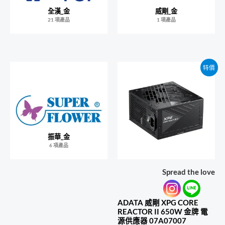
全漢_金
威剛_金
21 項產品
1 項產品
特價
振華_金
6 項產品
Spread the love
ADATA 威剛 XPG CORE
REACTOR II 650W 金牌 電
源供應器 07A07007