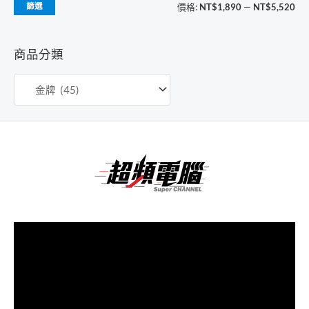
最
最
篩選
價格:
NT$1,890
—
NT$5,520
低
高
價
價
商品分類
格
格
視
訊
播
放
器