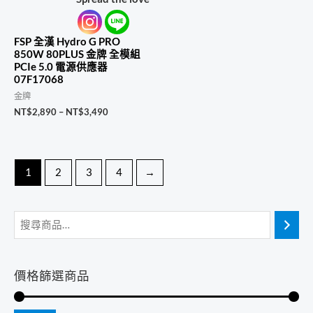
FSP 全漢 Hydro G PRO
850W 80PLUS 金牌 全模組
PCIe 5.0 電源供應器
07F17068
金牌
價
NT$
2,890
–
NT$
3,490
格
範
圍：
NT$2,890
到
1
2
3
4
→
NT$3,490
價格篩選商品