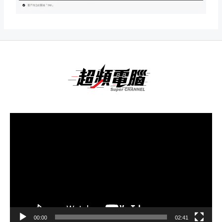
視
訊
播
放
器
00:00
02:41