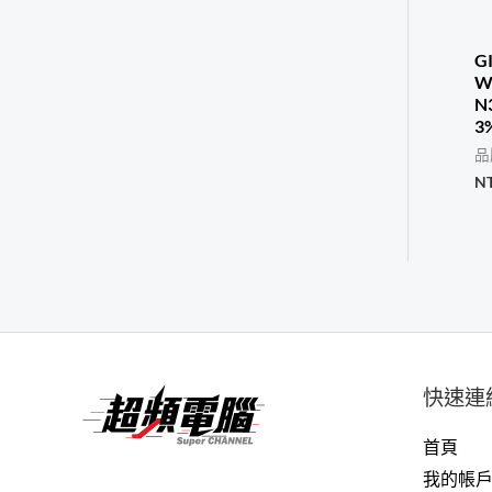
G
W
N
3
品
N
快速連
首頁
我的帳