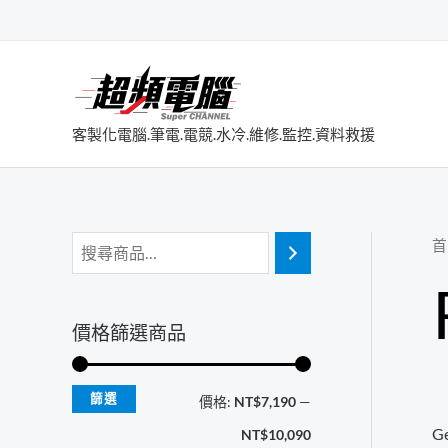
跳
至
主
要
內
客製化電腦.筆電.電競.水冷.維修.監控.資料救援
容
首
價格篩選商品
篩選
最
最
價格:
NT$7,190
—
G
低
高
NT$10,090