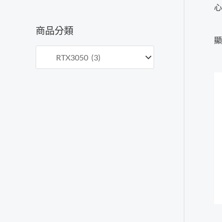
心
價
價
格
格
商品分類
顯