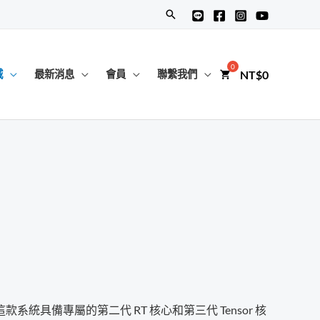
搜
尋
NT$
0
城
最新消息
會員
聯繫我們
效能。這款系統具備專屬的第二代 RT 核心和第三代 Tensor 核