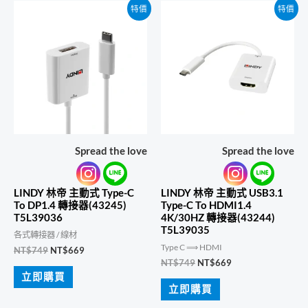
特價
特價
Spread the love
Spread the love
LINDY 林帝 主動式 Type-C
LINDY 林帝 主動式 USB3.1
To DP1.4 轉接器(43245)
Type-C To HDMI1.4
T5L39036
4K/30HZ 轉接器(43244)
T5L39035
各式轉接器 / 線材
Type C ⟹ HDMI
原
目
NT$
749
NT$
669
始
前
原
目
NT$
749
NT$
669
價
價
始
前
立即購買
格：
格：
價
價
立即購買
NT$749。
NT$669。
格：
格：