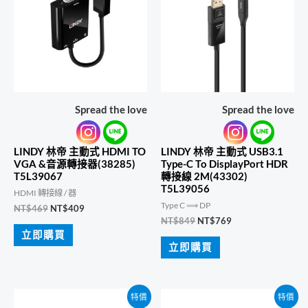
Spread the love
Spread the love
LINDY 林帝 主動式 HDMI TO
LINDY 林帝 主動式 USB3.1
VGA &音源轉接器(38285)
Type-C To DisplayPort HDR
T5L39067
轉接線 2M(43302)
T5L39056
HDMI 轉接線 / 器
Type C ⟹ DP
原
目
NT$
469
NT$
409
始
前
原
目
NT$
849
NT$
769
價
價
始
前
立即購買
格：
格：
價
價
立即購買
NT$469。
NT$409。
格：
格：
NT$849。
NT$769。
特價
特價