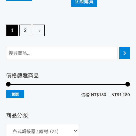
立即購買
NT$249。
NT$229。
格：
格：
NT$999。
NT$899。
1
2
→
價格篩選商品
最
最
篩選
價格:
NT$180
—
NT$1,180
低
高
價
價
商品分類
格
格