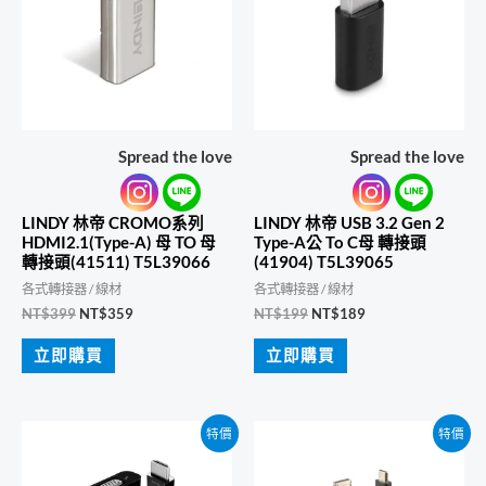
Spread the love
Spread the love
LINDY 林帝 CROMO系列
LINDY 林帝 USB 3.2 Gen 2
HDMI2.1(Type-A) 母 TO 母
Type-A公 To C母 轉接頭
轉接頭(41511) T5L39066
(41904) T5L39065
各式轉接器 / 線材
各式轉接器 / 線材
原
目
原
目
NT$
399
NT$
359
NT$
199
NT$
189
始
前
始
前
價
價
價
價
立即購買
立即購買
格：
格：
格：
格：
NT$399。
NT$359。
NT$199。
NT$189。
特價
特價