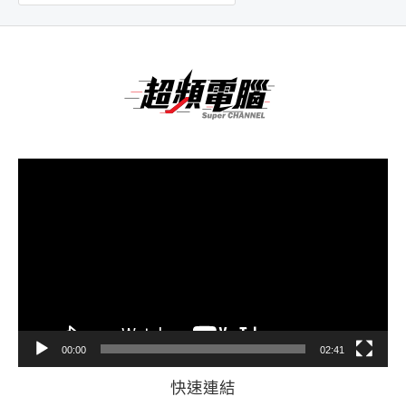
視
訊
播
放
器
00:00
02:41
快速連結