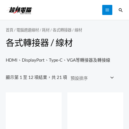
跳
搜
至
MAIN
尋
主
MENU
要
首頁
/
電腦週邊線材 / 耗材
/ 各式轉接器 / 線材
內
各式轉接器 / 線材
容
HDMI、DisplayPort、Type-C、VGA等轉接器及轉接線
顯示第 1 至 12 項結果，共 21 項