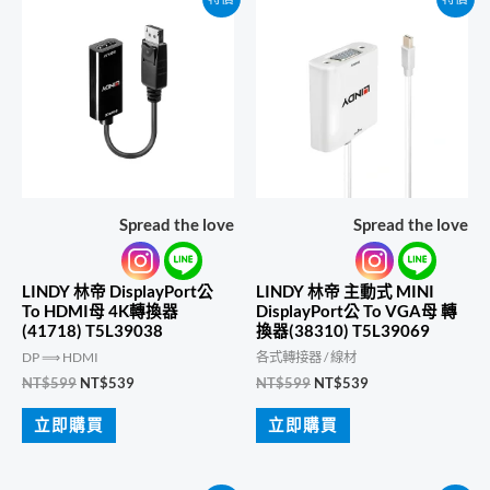
Spread the love
Spread the love
LINDY 林帝 DisplayPort公
LINDY 林帝 主動式 MINI
To HDMI母 4K轉換器
DisplayPort公 To VGA母 轉
(41718) T5L39038
換器(38310) T5L39069
DP ⟹ HDMI
各式轉接器 / 線材
原
目
原
目
NT$
599
NT$
539
NT$
599
NT$
539
始
前
始
前
價
價
價
價
立即購買
立即購買
格：
格：
格：
格：
NT$599。
NT$539。
NT$599。
NT$539。