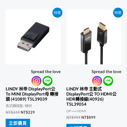
NT$749。
NT$669。
特價
特價
Spread the love
Spread the love
LINDY 林帝 DisplayPort公
LINDY 林帝 主動式
To MINI DisplayPort母 轉接
DisplayPort公 TO HDMI公
頭 (41089) T5L39039
HDR轉接線(40926)
T5L39054
各式轉接器 / 線材
DP ⟹ HDMI
原
目
NT$
249
NT$
229
始
前
原
目
NT$
999
NT$
899
價
價
始
前
立即購買
格：
格：
價
價