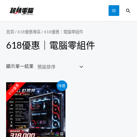
跳
搜
至
MAIN
尋
主
MENU
要
首頁
/
618優惠專區
/ 618優惠｜電腦零組件
內
618優惠｜電腦零組件
容
顯示單一結果
618優惠
特價