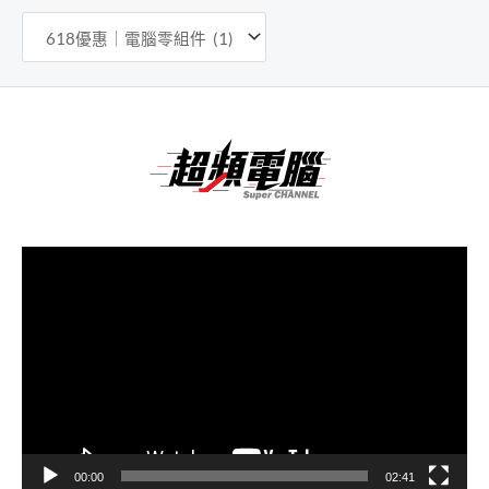
視
訊
播
放
器
00:00
02:41