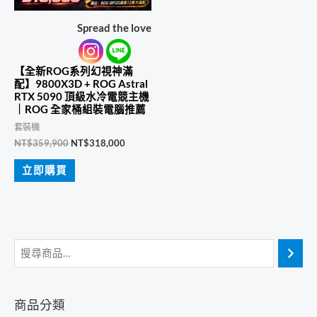
Spread the love
【全新ROG系列幻視神滿
配】9800X3D + ROG Astral
RTX 5090 頂級水冷電競主機
｜ROG 全家桶組裝電腦推薦
套裝機
原
目
NT$
359,900
NT$
318,000
始
前
價
價
立即購買
格：
格：
NT$359,900。
NT$318,000。
商品分類