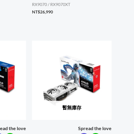
RX9070 / RX9070XT
NT$
26,990
4,490。
暫無庫存
ead the love
Spread the love