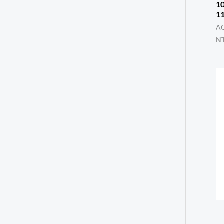
1
1
A
N