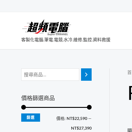
跳
至
主
要
內
客製化電腦.筆電.電競.水冷.維修.監控.資料救援
容
首
價格篩選商品
篩選
最
最
價格:
NT$22,590
—
低
高
NT$27,390
顯