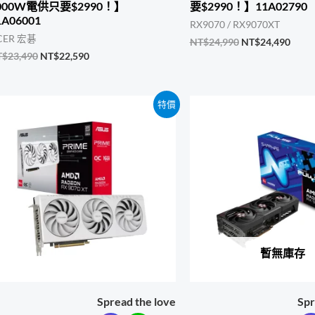
000W電供只要$2990！】
要$2990！】11A02790
1A06001
RX9070 / RX9070XT
CER 宏碁
原
目
NT$
24,990
NT$
24,490
始
前
原
目
T$
23,490
NT$
22,590
價
價
始
前
格：
格：
價
價
NT$24,990。
NT$2
格：
格：
特價
NT$23,490。
NT$22,590。
暫無庫存
Spread the love
Spr