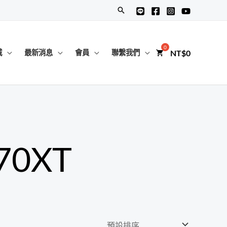
搜
尋
NT$
0
城
最新消息
會員
聯繫我們
70XT