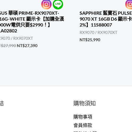
SUS 華碩 PRIME-RX9070XT-
SAPPHIRE 藍寶石 PULSE
16G-WHITE 顯示卡【加購全漢
9070 XT 16GB D6 
000W電供只要$2990！】
2%】11S88007
1A02802
RX9070 / RX9070XT
9070 / RX9070XT
NT$
25,990
原
目
T$
27,990
NT$
27,390
始
前
價
價
格：
格：
NT$27,990。
NT$27,390。
結
購物須知
購物事項
戶
會員條款