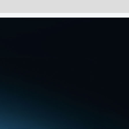
記
憶
體
(CT32G56C46U5)
10R11092
數
量