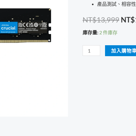
產品測試、相容性
原
NT$
13,999
NT$
始
庫存量:
2 件庫存
價
Micron
加入購物
格：
美
光
NT$
Crucial
DDR5
5600
32GB
桌
上
型