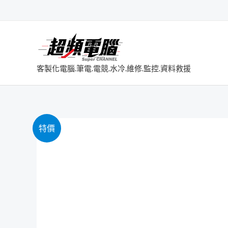
跳
至
主
要
內
客製化電腦.筆電.電競.水冷.維修.監控.資料救援
容
特價