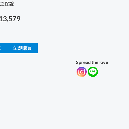
之保證
目
13,579
前
價
車
立即購買
格：
Spread the love
13,999。
NT$13,579。