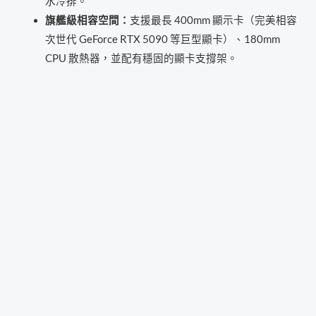
水冷排。
裝
旗艦級相容空間：
支援最長 400mm 顯示卡（完美相容
06A02088
次世代 GeForce RTX 5090 等巨型顯卡）、180mm
數
CPU 散熱器，並配有穩固的顯卡支撐架。
量