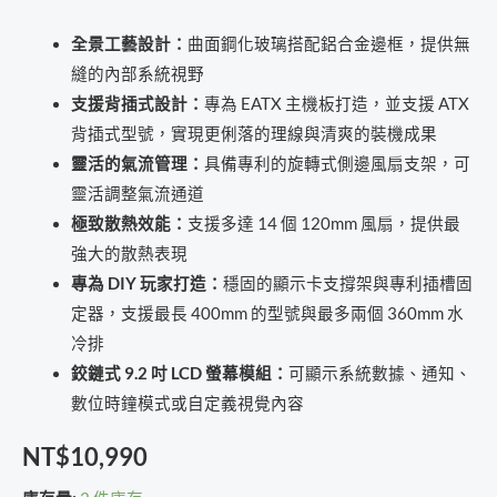
全景工藝設計：
曲面鋼化玻璃搭配鋁合金邊框，提供無
縫的內部系統視野
支援背插式設計：
專為 EATX 主機板打造，並支援 ATX
背插式型號，實現更俐落的理線與清爽的裝機成果
靈活的氣流管理：
具備專利的旋轉式側邊風扇支架，可
靈活調整氣流通道
極致散熱效能：
支援多達 14 個 120mm 風扇，提供最
強大的散熱表現
專為 DIY 玩家打造：
穩固的顯示卡支撐架與專利插槽固
定器，支援最長 400mm 的型號與最多兩個 360mm 水
冷排
鉸鏈式 9.2 吋 LCD 螢幕模組：
可顯示系統數據、通知、
數位時鐘模式或自定義視覺內容
NT$
10,990