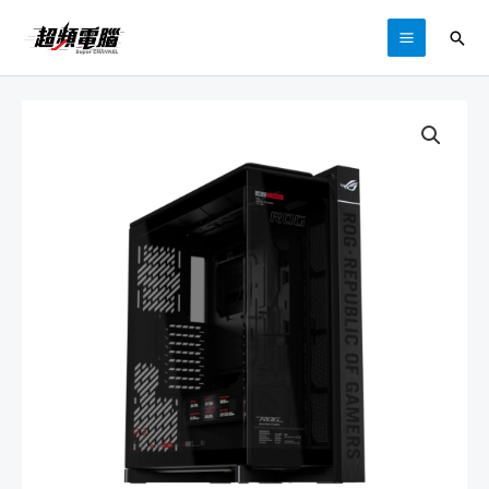
跳
搜
至
MAIN
尋
主
MENU
要
內
容