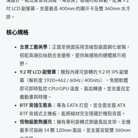
璃設計，被玩家譽為頂級「海景房」裝機的新典範，配備 9.2
墊！
吋 LCD 副螢幕、支援最長 400mm 的顯示卡及雙 360mm 水冷
會
排。
員
核心規格
再
折
全景工藝美學：
正面至側面採用流線型曲面鋼化玻璃，
2%】
搭配高端拉絲鋁合金邊框，提供無縫隙的硬體展示視
專
野。
業
9.2 吋 LCD 副螢幕：
機殼內建可旋轉的 9.2 吋 IPS 副螢
調
幕（解析度 1920×462 / 60Hz / 400nits），免開軟體
校
即可即時監控 CPU/GPU 溫度、風扇轉速，並支援自定
｜
義動畫與時鐘。
嘉
BTF 背插生態系：
專為 EATX 打造，並全面支援 ATX
義
BTF 背插式主機板，能將線材完全隱藏於機殼背面。
電
怪物級散熱擴充：
擁有專利旋轉式側邊風扇支架，全機
腦
最多可容納 14 顆 120mm 風扇，並支援安裝雙 360mm
組