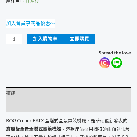
庫存量:
2 件庫存
加入會員享商品優惠～
ASUS
加入購物車
立即購買
華
Spread the love
碩
ROG
Cronox
電
腦
描述
機
殼
額外資訊
【送
原
ROG Cronox EATX 全塔式全景電競機殼，是華碩最新發表的
廠
旗艦級全景全塔式電競機殼
。這款產品採用獨特的曲面鋼化玻
地