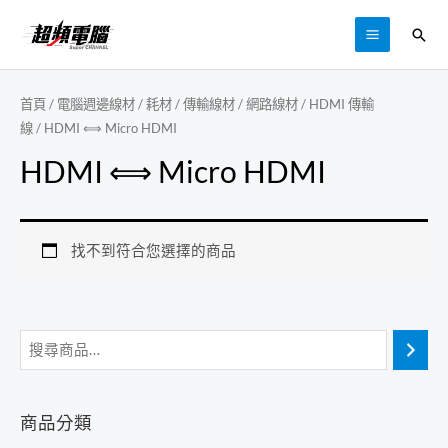
跳
搜
至
MAIN
尋
主
MENU
要
首頁
/
電腦週邊線材 / 耗材
/
傳輸線材 / 網路線材
/
HDMI 傳輸
內
線
/ HDMI ⟺ Micro HDMI
容
HDMI ⟺ Micro HDMI
找不到符合您選擇的商品
商品分類