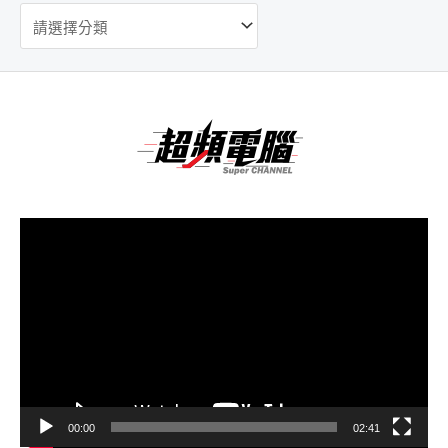
視
訊
播
放
器
00:00
02:41