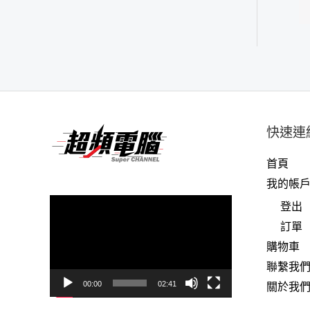
快速連
首頁
我的帳
視
登出
訊
訂單
播
購物車
放
聯繫我
器
關於我
00:00
02:41