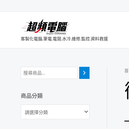
跳
至
主
要
內
客製化電腦.筆電.電競.水冷.維修.監控.資料救援
容
首
商品分類